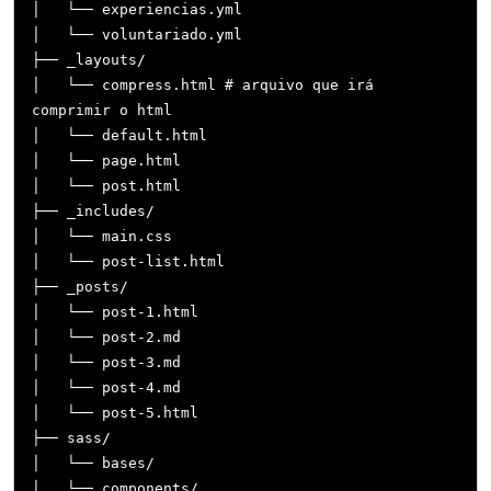
│   └── experiencias.yml

│   └── voluntariado.yml

├── _layouts/

│   └── compress.html # arquivo que irá 
comprimir o html

│   └── default.html

│   └── page.html

│   └── post.html

├── _includes/

│   └── main.css 

│   └── post-list.html

├── _posts/

│   └── post-1.html

│   └── post-2.md

│   └── post-3.md

│   └── post-4.md

│   └── post-5.html

├── sass/

│   └── bases/

│   └── components/
