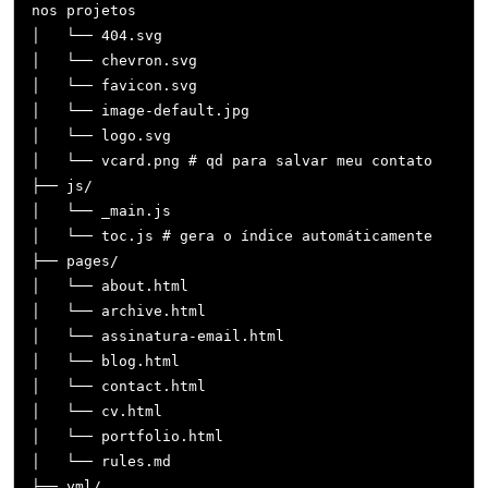
nos projetos

│   └── 404.svg

│   └── chevron.svg

│   └── favicon.svg

│   └── image-default.jpg

│   └── logo.svg

│   └── vcard.png # qd para salvar meu contato

├── js/

│   └── _main.js

│   └── toc.js # gera o índice automáticamente

├── pages/

│   └── about.html

│   └── archive.html

│   └── assinatura-email.html

│   └── blog.html

│   └── contact.html

│   └── cv.html

│   └── portfolio.html

│   └── rules.md

├── yml/
