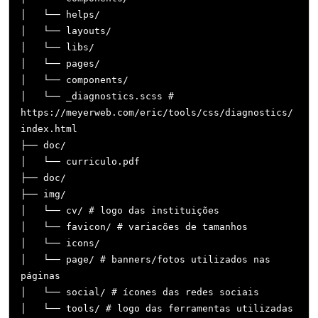
│   └── helps/

│   └── layouts/

│   └── libs/

│   └── pages/

│   └── components/

│   └── _diagnostics.scss # 
https://meyerweb.com/eric/tools/css/diagnostics/
index.html

├── doc/

│   └── curriculo.pdf

├── doc/

├── img/

│   └── cv/ # logo das instituições

│   └── favicon/ # variacões de tamanhos

│   └── icons/

│   └── page/ # banners/fotos utilizados nas 
páginas

│   └── social/ # ícones das redes sociais

│   └── tools/ # logo das ferramentas utilizadas 