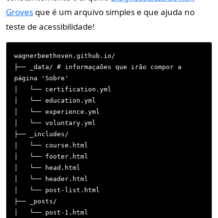
Groves
que é um arquivo simples e que ajuda no
teste de acessibilidade!
wagnerbeethoven.github.io/

├── _data/ # informaçaões que irão compor a 
página 'Sobre'

│   └── certification.yml

│   └── education.yml

│   └── experience.yml

│   └── voluntary.yml

├── _includes/

│   └── course.html

│   └── footer.html

│   └── head.html

│   └── header.html

│   └── post-list.html

├── _posts/

│   └── post-1.html
