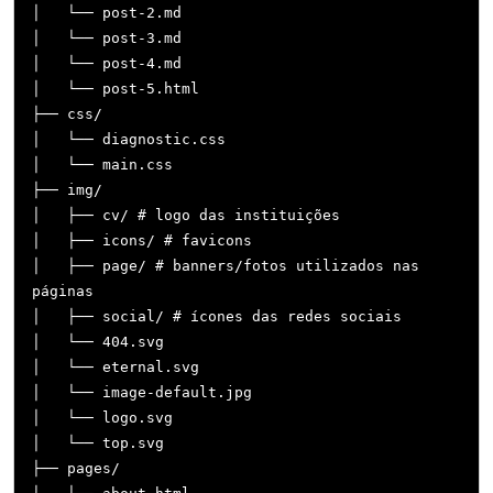
│   └── post-2.md

│   └── post-3.md

│   └── post-4.md

│   └── post-5.html

├── css/

│   └── diagnostic.css

│   └── main.css

├── img/

│   ├── cv/ # logo das instituições

│   ├── icons/ # favicons

│   ├── page/ # banners/fotos utilizados nas 
páginas

│   ├── social/ # ícones das redes sociais

│   └── 404.svg

│   └── eternal.svg

│   └── image-default.jpg

│   └── logo.svg

│   └── top.svg

├── pages/
