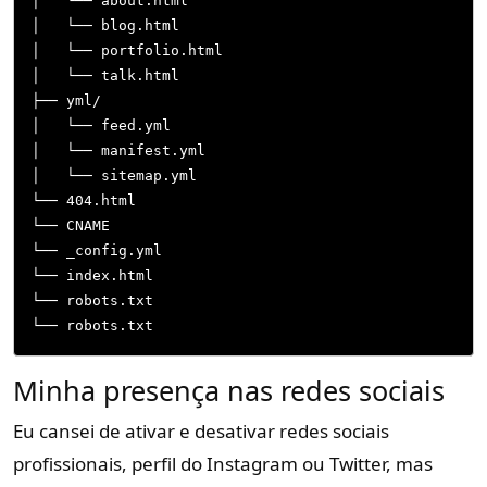
│   └── about.html

│   └── blog.html

│   └── portfolio.html

│   └── talk.html

├── yml/

│   └── feed.yml

│   └── manifest.yml

│   └── sitemap.yml

└── 404.html

└── CNAME

└── _config.yml

└── index.html

└── robots.txt

└── robots.txt
Minha presença nas redes sociais
Eu cansei de ativar e desativar redes sociais
profissionais, perfil do Instagram ou Twitter, mas