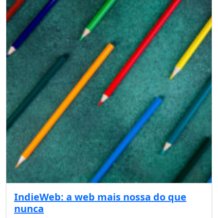
IndieWeb: a web mais nossa do que
nunca