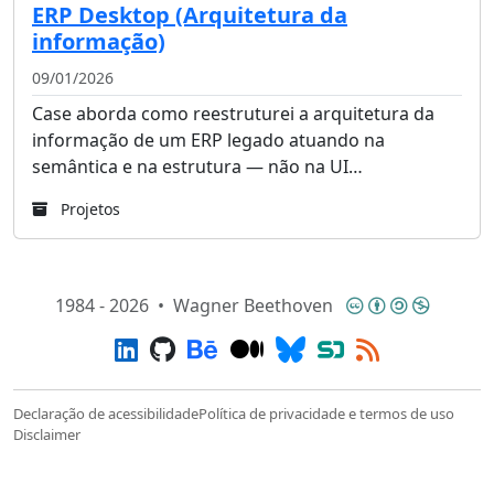
ERP Desktop (Arquitetura da
informação)
09/01/2026
Case aborda como reestruturei a arquitetura da
informação de um ERP legado atuando na
semântica e na estrutura — não na UI…
Projetos
Rodapé
Creativ
1984 - 2026
•
Wagner Beethoven
LinkedIn
Github
Behance
Medium
Bluesky
SpeakerDeck
RSS
Declaração de acessibilidade
Política de privacidade e termos de uso
Disclaimer