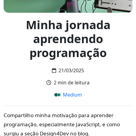
Minha jornada
aprendendo
programação
21/03/2025
Tempo de leitura:
2 min de leitura
(abre em nova aba)
Medium
Compartilho minha motivação para aprender
programação, especialmente JavaScript, e como
surgiu a seção Design4Dev no blog.